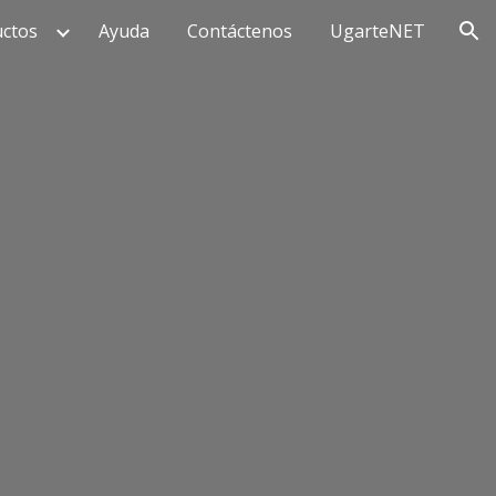
ctos
Ayuda
Contáctenos
UgarteNET
ion